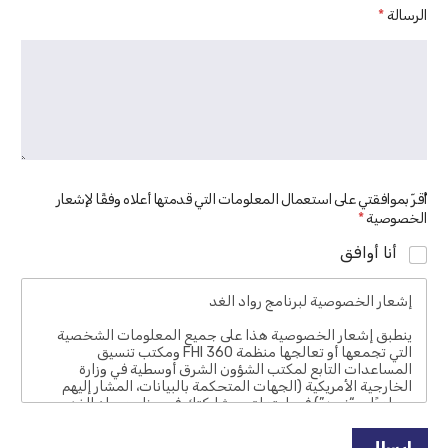
الرسالة
*
أُقرّ بموافقتي على استعمال المعلومات التي قدمتها أعلاه وفقًا لإشعار
الخصوصية
*
أنا أوافق
إشعار الخصوصية لبرنامج رواد الغد
ينطبق إشعار الخصوصية هذا على جميع المعلومات الشخصية
التي تجمعها أو تعالجها منظمة FHI 360 ومكتب تنسيق
المساعدات التابع لمكتب الشؤون الشرق أوسطية في وزارة
الخارجية الأمريكية (الجهات المتحكمة بالبيانات، المشار إليهم
جماعيًا بـ “نحن”) فيما يتعلق بمشاركتك في برنامج رواد الغد.
يهدف برنامج رواد الغد إلى استقطاب المتقدمين للحصول على
منح دراسية في ثلاث جامعات إقليمية. نحن نلتزم بجميع قوانين
إرسال